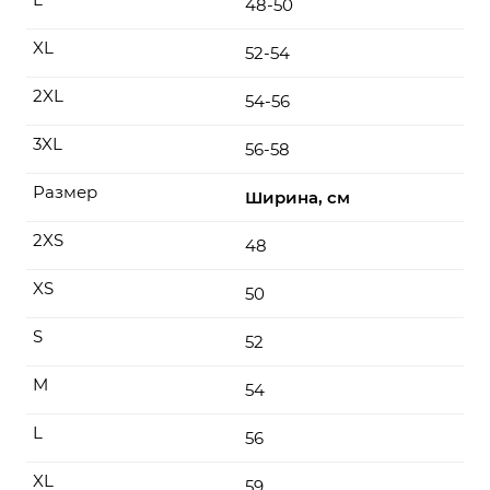
48-50
XL
52-54
2XL
54-56
3XL
56-58
Размер
Ширина, см
2XS
48
XS
50
S
52
M
54
L
56
XL
59