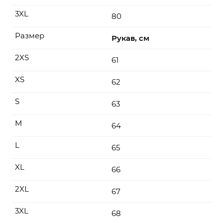
3XL
80
Размер
Рукав, см
2XS
61
XS
62
S
63
M
64
L
65
XL
66
2XL
67
3XL
68