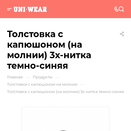
Толстовка с
капюшоном (на
молнии) 3х-нитка
темно-синяя
—
—
Главная
Продукты
—
Толстовки с капюшоном на молнии
Толстовка с капюшоном (на молнии) 3х-нитка темно-синяя