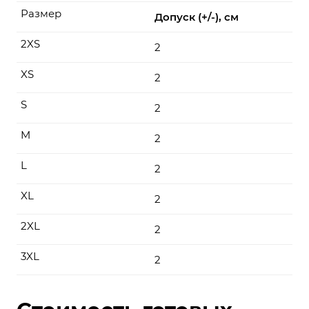
Размер
Допуск (+/-), см
2XS
2
XS
2
S
2
M
2
L
2
XL
2
2XL
2
3XL
2