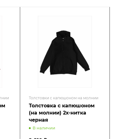
лнии
Толстовки с капюшоном на молнии
Толстовки
ом
Толстовка с капюшоном
Толсто
(на молнии) 2х-нитка
(на мол
черная
белая
В наличии
В нали