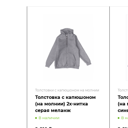
Толстовки с капюшоном на молнии
Толст
Толстовка с капюшоном
Тол
(на молнии) 2х-нитка
(на
серая меланж
син
В наличии
В 