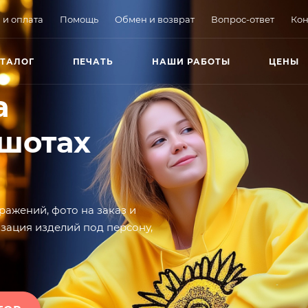
 и оплата
Помощь
Обмен и возврат
Вопрос-ответ
Кон
ТАЛОГ
ПЕЧАТЬ
НАШИ РАБОТЫ
ЦЕНЫ
а
тшотах
ражений, фото на заказ и
зация изделий под персону,