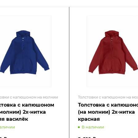
овки с капюшоном на молнии
Толстовки с капюшоном на мо
стовка с капюшоном
Толстовка с капюшон
 молнии) 2х-нитка
(на молнии) 2х-нитка
яя василёк
красная
наличии
В наличии