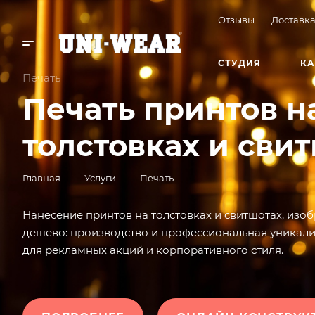
Отзывы
Доставка
СТУДИЯ
КА
Печать
Печать принтов н
толстовках и сви
—
—
Главная
Услуги
Печать
Нанесение принтов на толстовках и свитшотах, изоб
дешево: производство и профессиональная уникали
для рекламных акций и корпоративного стиля.