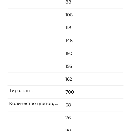
88
106
118
146
150
156
162
Тираж, шт.
700
Количество цветов, цена (руб\шт) от
68
76
90