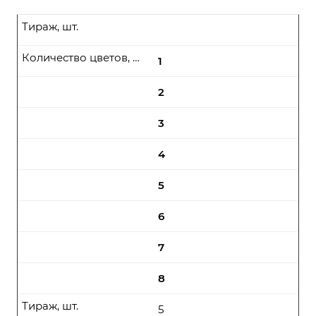
Тираж, шт.
Количество цветов, цена (руб\шт) от
1
2
3
4
5
6
7
8
Тираж, шт.
5