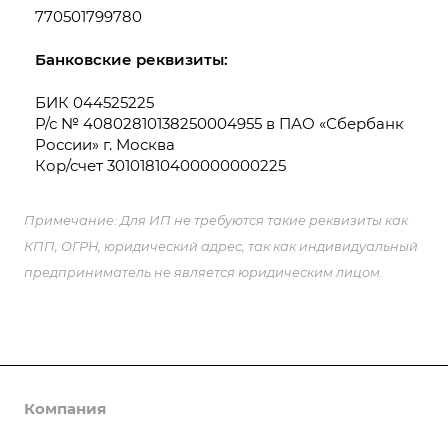
770501799780
Банковские реквизиты:
БИК 044525225
Р/с № 40802810138250004955 в ПАО «Сбербанк
России» г. Москва
Кор/счет 30101810400000000225
Примечание: Для ИП не требуются такие реквизиты как
КПП, ОГРН, юридический адрес, так как индивидуальный
предприниматель не является юридическим лицом.
Компания
Каталог
О компании