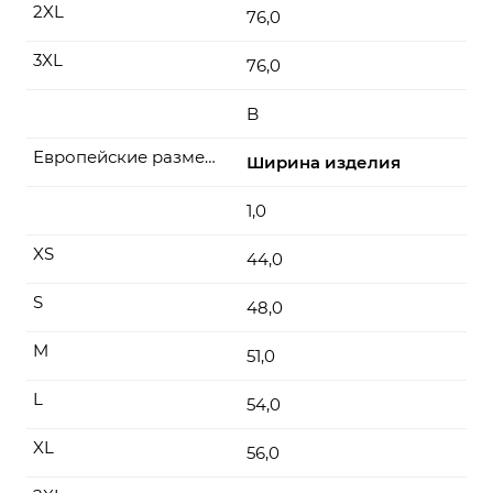
2XL
76,0
3XL
76,0
B
Европейские размеры
Ширина изделия
1,0
XS
44,0
S
48,0
M
51,0
L
54,0
XL
56,0