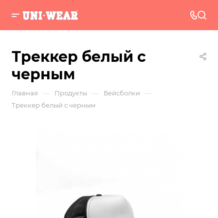
Треккер белый с
черным
—
—
—
Главная
Продукты
Бейсболки
Треккер белый с черным